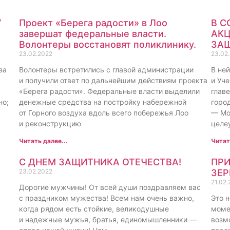
У
Проект «Берега радости» в Лоо
В С
завершат федеральные власти.
АКЦ
Волонтеры восстановят поликлинику.
ЗАЩ
23.02.2022
23.02
за
Волонтеры встретились с главой администрации
В не
и получили ответ по дальнейшим действиям проекта
и Уч
«Берега радости». Федеральные власти выделили
глав
но;
денежные средства на постройку набережной
горо
от Горного воздуха вдоль всего побережья Лоо
— Мо
и реконструкцию
целе
Читать далее...
Читат
С ДНЕМ ЗАЩИТНИКА ОТЕЧЕСТВА!
ПР
23.02.2022
ЗЕР
21.02.
Дорогие мужчины! От всей души поздравляем вас
с праздником мужества! Всем нам очень важно,
Это 
когда рядом есть стойкие, великодушные
момен
и надежные мужья, братья, единомышленники —
возм