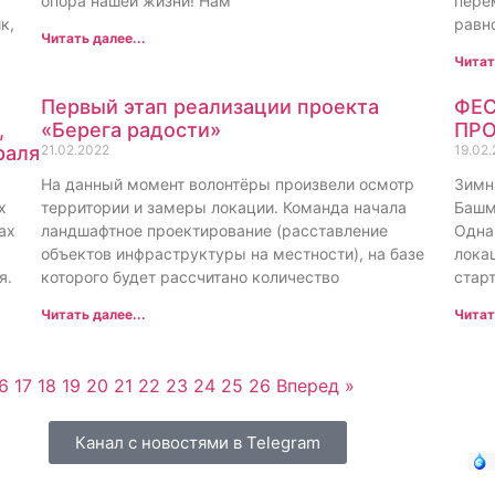
опора нашей жизни! Нам
пере
к,
равн
Читать далее...
Читат
Первый этап реализации проекта
ФЕС
,
«Берега радости»
ПРО
раля
21.02.2022
19.02
На данный момент волонтёры произвели осмотр
Зимн
х
территории и замеры локации. Команда начала
Башм
ах
ландшафтное проектирование (расставление
Одна
.
объектов инфраструктуры на местности), на базе
локац
я.
которого будет рассчитано количество
стар
Читать далее...
Читат
6
17
18
19
20
21
22
23
24
25
26
Вперед »
Канал с новостями в Telegram