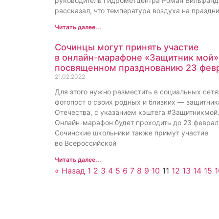
руководитель Гидрометцентра Роман Вильфанд
рассказал, что температура воздуха на праздни
Читать далее...
Сочинцы могут принять участие
в онлайн-марафоне «Защитник мой»
посвященном празднованию 23 фев
21.02.2022
Для этого нужно разместить в социальных сетя
фотопост о своих родных и близких — защитник
Отечества, с указанием хэштега #Защитникмой
Онлайн-марафон будет проходить до 23 феврал
Сочинские школьники также примут участие
во Всероссийской
Читать далее...
« Назад
1
2
3
4
5
6
7
8
9
10
11
12
13
14
15
1