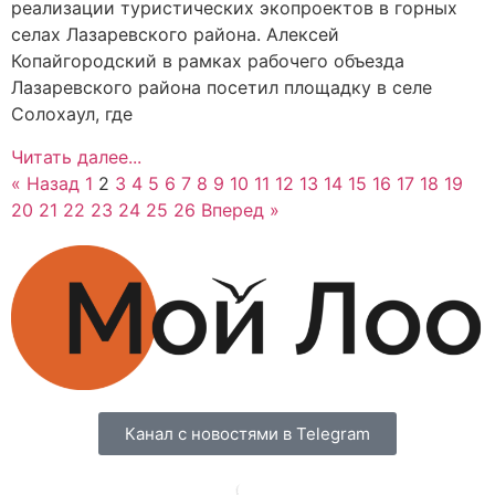
реализации туристических экопроектов в горных
селах Лазаревского района. Алексей
Копайгородский в рамках рабочего объезда
Лазаревского района посетил площадку в селе
Солохаул, где
Читать далее...
« Назад
1
2
3
4
5
6
7
8
9
10
11
12
13
14
15
16
17
18
19
20
21
22
23
24
25
26
Вперед »
Канал с новостями в Telegram