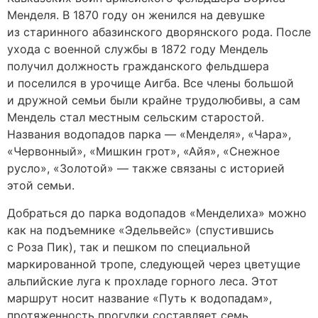
Менделя. В 1870 году он женился на девушке
из старинного абазинского дворянского рода. После
ухода с военной службы в 1872 году Мендель
получил должность гражданского фельдшера
и поселился в урочище Аигба. Все члены большой
и дружной семьи были крайне трудолюбивы, а сам
Мендель стал местным сельским старостой.
Названия водопадов парка — «Менделя», «Чара»,
«Червонный», «Мишкин грот», «Айя», «Снежное
русло», «Золотой» — также связаны с историей
этой семьи.
Добраться до парка водопадов «Менделиха» можно
как на подъемнике «Эдельвейс» (спустившись
с Роза Пик), так и пешком по специальной
маркированной тропе, следующей через цветущие
альпийские луга к прохладе горного леса. Этот
маршрут носит название «Путь к водопадам»,
протяженность прогулки составляет семь