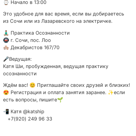
⌚️ Начало в 13:00
Это удобное для вас время, если вы добираетесь
из Сочи или из Лазаревского на электричке.
🧘🏽‍♂️ Практика Осознанности
🚇 г. Сочи, пос. Лоо
🏘 Декабристов 167/70
🎤Ведущая:
Катя Ши, пробужденная, ведущая практику
осознанности
Ждём вас! 😊 Приглашайте своих друзей и близких!
😍 Регистрация и оплата занятия заранее. ✨если
есть вопросы, пишите🌱
📲 Катя @katship
ᅠ+7(920) 249 96 33
ᅠ